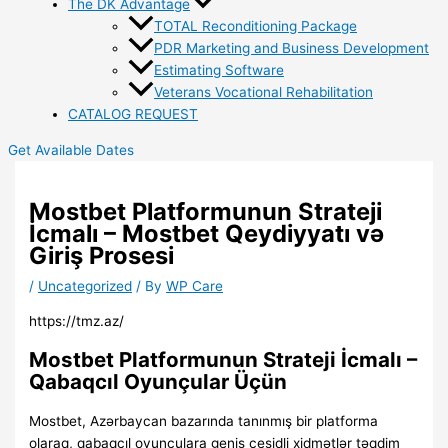
The DK Advantage
TOTAL Reconditioning Package
PDR Marketing and Business Development
Estimating Software
Veterans Vocational Rehabilitation
CATALOG REQUEST
Get Available Dates
Mostbet Platformunun Strateji
İcmalı – Mostbet Qeydiyyatı və
Giriş Prosesi
/
Uncategorized
/ By
WP Care
https://tmz.az/
Mostbet Platformunun Strateji İcmalı –
Qabaqcıl Oyunçular Üçün
Mostbet, Azərbaycan bazarında tanınmış bir platforma
olaraq, qabaqcıl oyunçulara geniş çeşidli xidmətlər təqdim