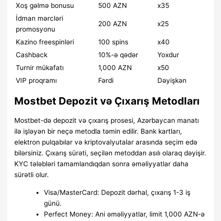
Xoş gəlmə bonusu
500 AZN
x35
İdman mərcləri
200 AZN
x25
promosyonu
Kazino freespinləri
100 spins
x40
Cashback
10%-ə qədər
Yoxdur
Turnir mükafatı
1,000 AZN
x50
VIP proqramı
Fərdi
Dəyişkən
Mostbet Depozit və Çıxarış Metodları
Mostbet-də depozit və çıxarış prosesi, Azərbaycan manatı
ilə işləyən bir neçə metodla təmin edilir. Bank kartları,
elektron pulqabılar və kriptovalyutalar arasında seçim edə
bilərsiniz. Çıxarış sürəti, seçilən metoddan asılı olaraq dəyişir.
KYC tələbləri tamamlandıqdan sonra əməliyyatlar daha
sürətli olur.
Visa/MasterCard: Depozit dərhal, çıxarış 1-3 iş
günü.
Perfect Money: Ani əməliyyatlar, limit 1,000 AZN-ə