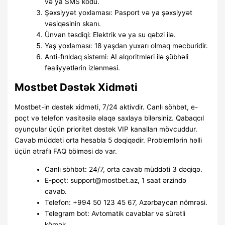
və ya SMS kodu.
Şəxsiyyət yoxlaması: Pasport və ya şəxsiyyət
vəsiqəsinin skanı.
Ünvan təsdiqi: Elektrik və ya su qəbzi ilə.
Yaş yoxlaması: 18 yaşdan yuxarı olmaq məcburidir.
Anti-fırıldaq sistemi: AI alqoritmləri ilə şübhəli
fəaliyyətlərin izlənməsi.
Mostbet Dəstək Xidməti
Mostbet-in dəstək xidməti, 7/24 aktivdir. Canlı söhbət, e-
poçt və telefon vasitəsilə əlaqə saxlaya bilərsiniz. Qabaqcıl
oyunçular üçün prioritet dəstək VIP kanalları mövcuddur.
Cavab müddəti orta hesabla 5 dəqiqədir. Problemlərin həlli
üçün ətraflı FAQ bölməsi də var.
Canlı söhbət: 24/7, orta cavab müddəti 3 dəqiqə.
E-poçt: support@mostbet.az, 1 saat ərzində
cavab.
Telefon: +994 50 123 45 67, Azərbaycan nömrəsi.
Telegram bot: Avtomatik cavablar və sürətli
kömək.