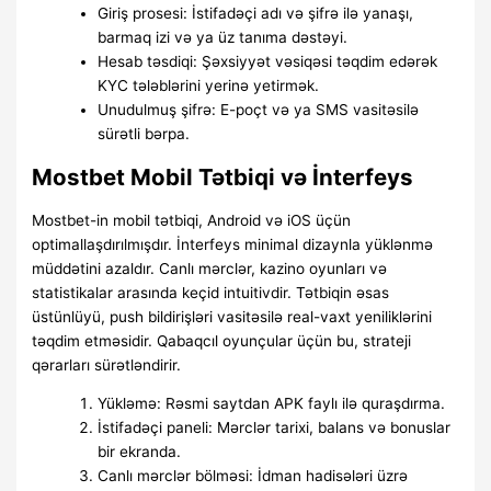
Giriş prosesi: İstifadəçi adı və şifrə ilə yanaşı,
barmaq izi və ya üz tanıma dəstəyi.
Hesab təsdiqi: Şəxsiyyət vəsiqəsi təqdim edərək
KYC tələblərini yerinə yetirmək.
Unudulmuş şifrə: E-poçt və ya SMS vasitəsilə
sürətli bərpa.
Mostbet Mobil Tətbiqi və İnterfeys
Mostbet-in mobil tətbiqi, Android və iOS üçün
optimallaşdırılmışdır. İnterfeys minimal dizaynla yüklənmə
müddətini azaldır. Canlı mərclər, kazino oyunları və
statistikalar arasında keçid intuitivdir. Tətbiqin əsas
üstünlüyü, push bildirişləri vasitəsilə real-vaxt yeniliklərini
təqdim etməsidir. Qabaqcıl oyunçular üçün bu, strateji
qərarları sürətləndirir.
Yükləmə: Rəsmi saytdan APK faylı ilə quraşdırma.
İstifadəçi paneli: Mərclər tarixi, balans və bonuslar
bir ekranda.
Canlı mərclər bölməsi: İdman hadisələri üzrə