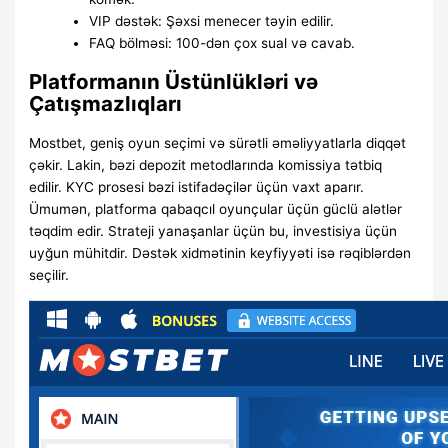
VIP dəstək: Şəxsi menecer təyin edilir.
FAQ bölməsi: 100-dən çox sual və cavab.
Platformanın Üstünlükləri və
Çatışmazlıqları
Mostbet, geniş oyun seçimi və sürətli əməliyyatlarla diqqət
çəkir. Lakin, bəzi depozit metodlarında komissiya tətbiq
edilir. KYC prosesi bəzi istifadəçilər üçün vaxt aparır.
Ümumən, platforma qabaqcıl oyunçular üçün güclü alətlər
təqdim edir. Strateji yanaşanlar üçün bu, investisiya üçün
uyğun mühitdir. Dəstək xidmətinin keyfiyyəti isə rəqiblərdən
seçilir.