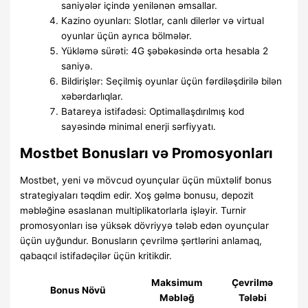
saniyələr içində yenilənən əmsallar.
Kazino oyunları: Slotlar, canlı dilerlər və virtual
oyunlar üçün ayrıca bölmələr.
Yükləmə sürəti: 4G şəbəkəsində orta hesabla 2
saniyə.
Bildirişlər: Seçilmiş oyunlar üçün fərdiləşdirilə bilən
xəbərdarlıqlar.
Batareya istifadəsi: Optimallaşdırılmış kod
sayəsində minimal enerji sərfiyyatı.
Mostbet Bonusları və Promosyonları
Mostbet, yeni və mövcud oyunçular üçün müxtəlif bonus
strategiyaları təqdim edir. Xoş gəlmə bonusu, depozit
məbləğinə əsaslanan multiplikatorlarla işləyir. Turnir
promosyonları isə yüksək dövriyyə tələb edən oyunçular
üçün uyğundur. Bonusların çevrilmə şərtlərini anlamaq,
qabaqcıl istifadəçilər üçün kritikdir.
Maksimum
Çevrilmə
Bonus Növü
Məbləğ
Tələbi