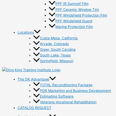
PPF IR Sunroof Film
PPF Ceramic Window Tint
PPF Windshield Protection Film
PPF Windshield Guard
Marine Protection Film
Locations
Costa Mesa, California
Arvada, Colorado
Greer, South Carolina
South Lake, Texas
Springfield, Missouri
The DK Advantage
TOTAL Reconditioning Package
PDR Marketing and Business Development
Estimating Software
Veterans Vocational Rehabilitation
CATALOG REQUEST