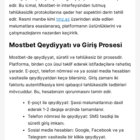
edir. Bu icmal, Mostbet-in interfeysindən tutmuş
təhlükəsizlik protokollarına qədər hər aspektini dərin təhlil
edir. Rəsmi mənbə kimi
tmz.az
üzərindən əldə edilən
məlumatlara əsaslanaraq, platformanın üstünlüklərini və
çatışmazlıqlarını nəzərdən keçiririk.
Mostbet Qeydiyyatı və Giriş Prosesi
Mostbet-də qeydiyyat, sürətli və təhlükəsiz bir prosesdir.
Platforma, birdən çox üsul təklif edərək istifadəçilərə rahatlıq
yaradır. E-poçt, telefon nömrəsi və ya sosial media hesabları
vasitəsilə qeydiyyatdan keçə bilərsiniz. Giriş zamanı iki
faktorlu autentifikasiya kimi qabaqcıl təhlükəsizlik tədbirləri
mövcuddur. Bu, hesabınızın qorunmasını təmin edir.
E-poçt ilə qeydiyyat: Şəxsi məlumatlarınızı daxil
edərək 1-2 dəqiqə ərzində tamamlanır.
Telefon nömrəsi ilə qeydiyyat: SMS təsdiqi ilə
sürətli giriş imkanı.
Sosial media hesabları: Google, Facebook və ya
Telegram vasitəsilə bir kliklə qeydiyyat.