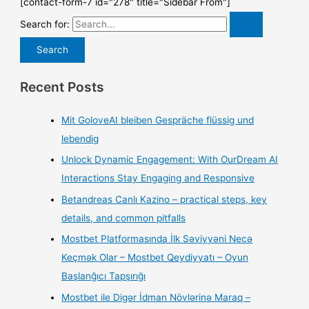
[contact-form-7 id="278" title="Sidebar From"]
Search for:
Recent Posts
Mit GoloveAI bleiben Gespräche flüssig und
lebendig
Unlock Dynamic Engagement: With OurDream AI
Interactions Stay Engaging and Responsive
Betandreas Canlı Kazino – practical steps, key
details, and common pitfalls
Mostbet Platformasında İlk Səviyyəni Necə
Keçmək Olar – Mostbet Qeydiyyatı – Oyun
Başlanğıcı Tapşırığı
Mostbet ile Digər İdman Növlərinə Maraq –