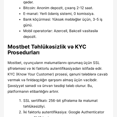
qədər.
Bitcoin: Anonim depozit, çıxarış 2-12 saat.
E-manat: Yerli ödəniş sistemi, 0 komissiya.
Bank köçürməsi: Yüksək məbləğlər üçün, 3-5 iş
günü.
Mobil operatorlar: Azercell, Bakcell vasitəsilə
depozit.
Mostbet Təhlükəsizlik və KYC
Prosedurları
Mostbet, oyunçuların məlumatlarını qorumaq üçün SSL
şifrələməsi və iki faktorlu autentifikasiyadan istifadə edir.
KYC (Know Your Customer) prosesi, qanuni tələblərə cavab
vermək və fırıldaqçılığın qarşısını almaq üçün vacibdir.
Şəxsiyyət sənədi və ünvan təsdiqi tələb olunur. Bu,
platformanın etibarlılığını artırır.
SSL sertifikatı: 256-bit şifrələmə ilə məlumat
təhlükəsizliyi.
İki faktorlu autentifikasiya: Google Authenticator