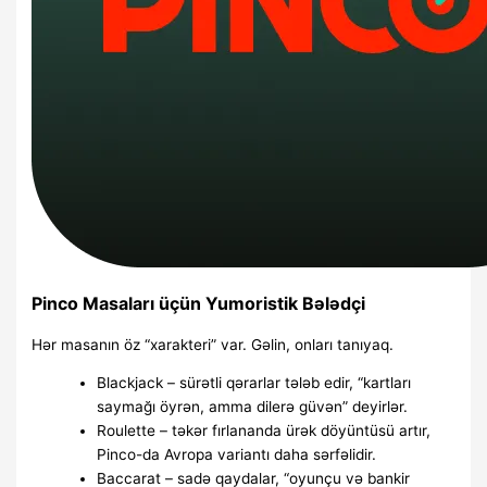
Pinco Masaları üçün Yumoristik Bələdçi
Hər masanın öz “xarakteri” var. Gəlin, onları tanıyaq.
Blackjack – sürətli qərarlar tələb edir, “kartları
saymağı öyrən, amma dilerə güvən” deyirlər.
Roulette – təkər fırlananda ürək döyüntüsü artır,
Pinco-da Avropa variantı daha sərfəlidir.
Baccarat – sadə qaydalar, “oyunçu və bankir