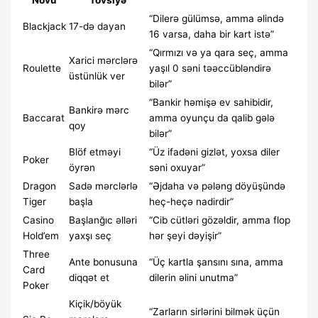
Növü
Tövsiyə
“Dilerə gülümsə, amma əlində
Blackjack
17-də dayan
16 varsa, daha bir kart istə”
“Qırmızı və ya qara seç, amma
Xarici mərclərə
Roulette
yaşıl 0 səni təəccübləndirə
üstünlük ver
bilər”
“Bankir həmişə ev sahibidir,
Bankirə mərc
Baccarat
amma oyunçu da qalib gələ
qoy
bilər”
Blöf etməyi
“Üz ifadəni gizlət, yoxsa diler
Poker
öyrən
səni oxuyar”
Dragon
Sadə mərclərlə
“Əjdaha və pələng döyüşündə
Tiger
başla
heç-heçə nadirdir”
Casino
Başlanğıc əlləri
“Cib cütləri gözəldir, amma flop
Hold’em
yaxşı seç
hər şeyi dəyişir”
Three
Ante bonusuna
“Üç kartla şansını sına, amma
Card
diqqət et
dilerin əlini unutma”
Poker
Kiçik/böyük
“Zarların sirlərini bilmək üçün