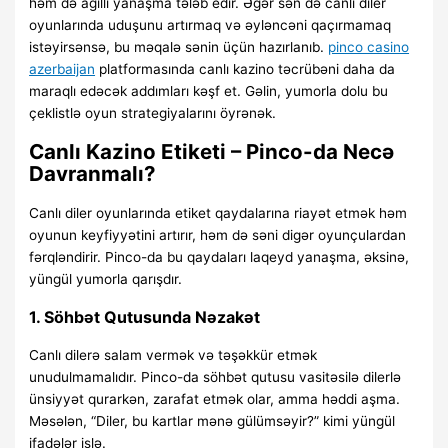
həm də ağıllı yanaşma tələb edir. Əgər sən də canlı diler
oyunlarında uduşunu artırmaq və əyləncəni qaçırmamaq
istəyirsənsə, bu məqalə sənin üçün hazırlanıb.
pinco casino
azerbaijan
platformasında canlı kazino təcrübəni daha da
maraqlı edəcək addımları kəşf et. Gəlin, yumorla dolu bu
çeklistlə oyun strategiyalarını öyrənək.
Canlı Kazino Etiketi – Pinco-da Necə
Davranmalı?
Canlı diler oyunlarında etiket qaydalarına riayət etmək həm
oyunun keyfiyyətini artırır, həm də səni digər oyunçulardan
fərqləndirir. Pinco-da bu qaydaları laqeyd yanaşma, əksinə,
yüngül yumorla qarışdır.
1. Söhbət Qutusunda Nəzakət
Canlı dilerə salam vermək və təşəkkür etmək
unudulmamalıdır. Pinco-da söhbət qutusu vasitəsilə dilerlə
ünsiyyət qurarkən, zarafat etmək olar, amma həddi aşma.
Məsələn, “Diler, bu kartlar mənə gülümsəyir?” kimi yüngül
ifadələr işlə.