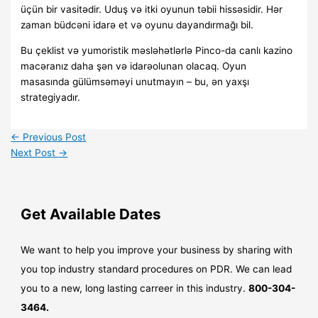
üçün bir vasitədir. Uduş və itki oyunun təbii hissəsidir. Hər
zaman büdcəni idarə et və oyunu dayandırmağı bil.
Bu çeklist və yumoristik məsləhətlərlə Pinco-da canlı kazino
macəranız daha şən və idarəolunan olacaq. Oyun
masasında gülümsəməyi unutmayın – bu, ən yaxşı
strategiyadır.
←
Previous Post
Next Post
→
Get Available Dates
We want to help you improve your business by sharing with
you top industry standard procedures on PDR. We can lead
you to a new, long lasting carreer in this industry.
800-304-
3464.