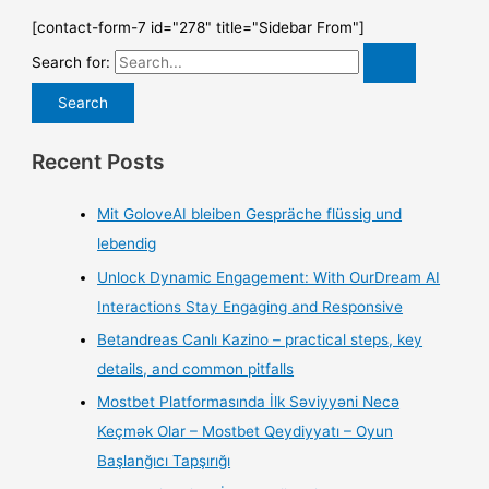
[contact-form-7 id="278" title="Sidebar From"]
Search for:
Recent Posts
Mit GoloveAI bleiben Gespräche flüssig und
lebendig
Unlock Dynamic Engagement: With OurDream AI
Interactions Stay Engaging and Responsive
Betandreas Canlı Kazino – practical steps, key
details, and common pitfalls
Mostbet Platformasında İlk Səviyyəni Necə
Keçmək Olar – Mostbet Qeydiyyatı – Oyun
Başlanğıcı Tapşırığı