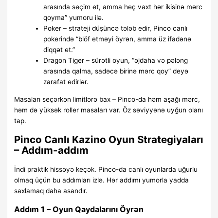
arasında seçim et, amma heç vaxt hər ikisinə mərc
qoyma” yumoru ilə.
Poker – strateji düşüncə tələb edir, Pinco canlı
pokerində “blöf etməyi öyrən, amma üz ifadənə
diqqət et.”
Dragon Tiger – sürətli oyun, “əjdaha və pələng
arasında qalma, sadəcə birinə mərc qoy” deyə
zarafat edirlər.
Masaları seçərkən limitlərə bax – Pinco-da həm aşağı mərc,
həm də yüksək roller masaları var. Öz səviyyənə uyğun olanı
tap.
Pinco Canlı Kazino Oyun Strategiyaları
– Addım-addım
İndi praktik hissəyə keçək. Pinco-da canlı oyunlarda uğurlu
olmaq üçün bu addımları izlə. Hər addımı yumorla yadda
saxlamaq daha asandır.
Addım 1 – Oyun Qaydalarını Öyrən