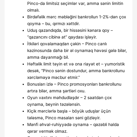
Pinco-da limitsiz seçimlər var, amma sənin limitin
olmalı.
Birdəfəlik mərc məbləğini bankrollun 1-2%-dən çox
qoyma – bu, qırmızı xəttdir.
Uduş qazandıqda, bir hissəsini kənara qoy –
“qazancını cibinə at” qaydası işləyir.
İtkiləri qovalamaqdan çəkin – Pinco canlı
kazinosunda daha bir əl oynamaq həvəsi gələ bilər,
amma dayanmağı bil.
Həftəlik limit təyin et və ona riayət et – yumoristik
desək, “Pinco sənin dostundur, amma bankrollunu
xərcləməyə məcbur etmir.”
Bonusları izlə – Pinco promosyonları bankrollunu
artıra bilər, amma şərtləri oxu.
Oyun vaxtını məhdudlaşdır – 2 saatdan çox
oynama, beynin təzələnsin.
Kiçik mərclərlə başla – böyük uduşlar üçün
tələsmə, Pinco masaları səni gözləyir.
Mənfi əhval-ruhiyyədə oynama – qəzəbli halda
qərar vermək olmaz.