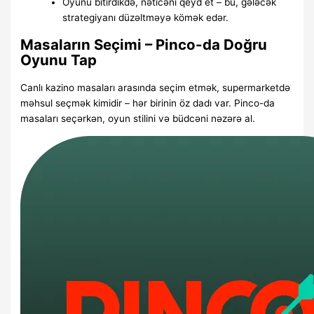
Oyunu bitirdikdə, nəticəni qeyd et – bu, gələcək
strategiyanı düzəltməyə kömək edər.
Masaların Seçimi – Pinco-da Doğru
Oyunu Tap
Canlı kazino masaları arasında seçim etmək, supermarketdə
məhsul seçmək kimidir – hər birinin öz dadı var. Pinco-da
masaları seçərkən, oyun stilini və büdcəni nəzərə al.