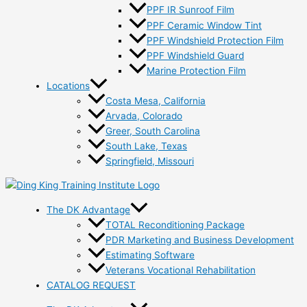
PPF IR Sunroof Film
PPF Ceramic Window Tint
PPF Windshield Protection Film
PPF Windshield Guard
Marine Protection Film
Locations
Costa Mesa, California
Arvada, Colorado
Greer, South Carolina
South Lake, Texas
Springfield, Missouri
The DK Advantage
TOTAL Reconditioning Package
PDR Marketing and Business Development
Estimating Software
Veterans Vocational Rehabilitation
CATALOG REQUEST