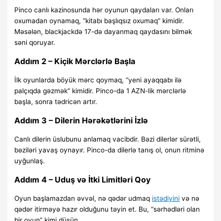
Pinco canlı kazinosunda hər oyunun qaydaları var. Onları
oxumadan oynamaq, “kitabı başlıqsız oxumaq” kimidir.
Məsələn, blackjackdə 17-də dayanmaq qaydasını bilmək
səni qoruyar.
Addım 2 – Kiçik Mərclərlə Başla
İlk oyunlarda böyük mərc qoymaq, “yeni ayaqqabı ilə
palçıqda gəzmək” kimidir. Pinco-da 1 AZN-lik mərclərlə
başla, sonra tədricən artır.
Addım 3 – Dilerin Hərəkətlərini İzlə
Canlı dilerin üslubunu anlamaq vacibdir. Bəzi dilerlər sürətli,
bəziləri yavaş oynayır. Pinco-da dilerlə tanış ol, onun ritminə
uyğunlaş.
Addım 4 – Uduş və İtki Limitləri Qoy
Oyun başlamazdan əvvəl, nə qədər udmaq
istədiyini
və nə
qədər itirməyə hazır olduğunu təyin et. Bu, “sərhədləri olan
bir oyun” kimi düşün.