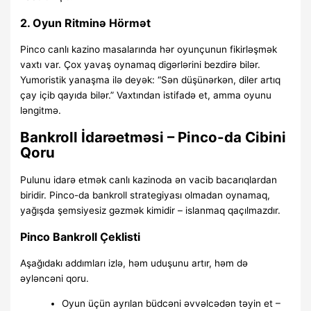
2. Oyun Ritminə Hörmət
Pinco canlı kazino masalarında hər oyunçunun fikirləşmək
vaxtı var. Çox yavaş oynamaq digərlərini bezdirə bilər.
Yumoristik yanaşma ilə deyək: “Sən düşünərkən, diler artıq
çay içib qayıda bilər.” Vaxtından istifadə et, amma oyunu
ləngitmə.
Bankroll İdarəetməsi – Pinco-da Cibini
Qoru
Pulunu idarə etmək canlı kazinoda ən vacib bacarıqlardan
biridir. Pinco-da bankroll strategiyası olmadan oynamaq,
yağışda şemsiyesiz gəzmək kimidir – islanmaq qaçılmazdır.
Pinco Bankroll Çeklisti
Aşağıdakı addımları izlə, həm uduşunu artır, həm də
əyləncəni qoru.
Oyun üçün ayrılan büdcəni əvvəlcədən təyin et –